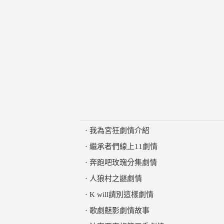
·
我為宮狂劇情介紹
·
繼承者們線上11劇情
·
奔跑吧玫瑰分集劇情
·
人狼村之謎劇情
·
K will請別這樣劇情
·
歌劇魅影劇情故事