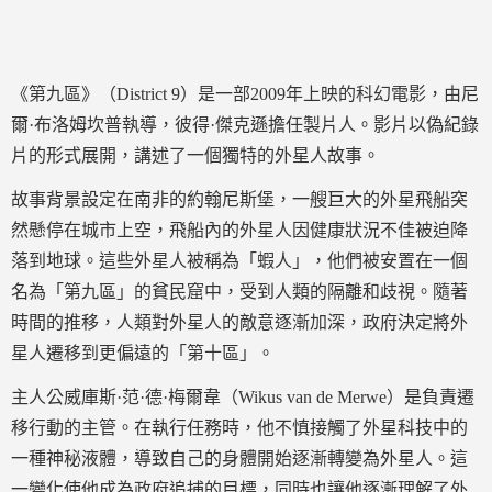
《第九區》（District 9）是一部2009年上映的科幻電影，由尼
爾·布洛姆坎普執導，彼得·傑克遜擔任製片人。影片以偽紀錄
片的形式展開，講述了一個獨特的外星人故事。
故事背景設定在南非的約翰尼斯堡，一艘巨大的外星飛船突
然懸停在城市上空，飛船內的外星人因健康狀況不佳被迫降
落到地球。這些外星人被稱為「蝦人」，他們被安置在一個
名為「第九區」的貧民窟中，受到人類的隔離和歧視。隨著
時間的推移，人類對外星人的敵意逐漸加深，政府決定將外
星人遷移到更偏遠的「第十區」。
主人公威庫斯·范·德·梅爾韋（Wikus van de Merwe）是負責遷
移行動的主管。在執行任務時，他不慎接觸了外星科技中的
一種神秘液體，導致自己的身體開始逐漸轉變為外星人。這
一變化使他成為政府追捕的目標，同時也讓他逐漸理解了外