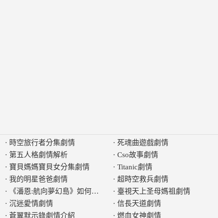
·
時空旅行者分集劇情
·
死魂曲遊戲劇情
·
第五人格劇情解析
·
Cso故事劇情
·
寶貝媽媽寶貝女分集劇情
·
Titanic劇情
·
我的明星爸爸劇情
·
超時空救兵劇情
·
《潘恩:航向夢幻島》如何表達劇情
·
臺視天上圣母媽祖劇情
·
沉迷愛情劇情
·
信長天道劇情
·
蒼翼默示錄劇情介紹
·
燃血女神劇情