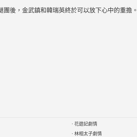
謎團後，金武鎮和韓瑞英終於可以放下心中的重擔
·
花遊記劇情
·
林相太子劇情