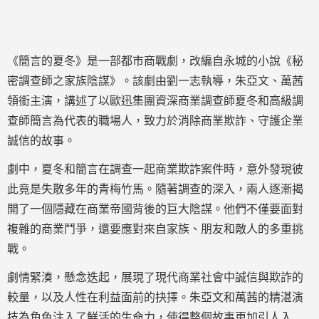
《簡言的夏冬》是一部都市商戰劇，改編自永城的小說《秘
密調查師之家族陰謀》。該劇由劉一志執導，朱亞文、萬茜
領銜主演，講述了以歐迅集團資深商業調查師夏冬和高級調
查師簡言為代表的職場人，致力於消除商業欺詐、守護企業
誠信的故事。
劇中，夏冬和簡言在調查一起商業欺詐案件時，意外發現彼
此竟是失散多年的青梅竹馬。隨著調查的深入，兩人逐漸揭
開了一個隱藏在商業帝國背後的巨大陰謀。他們不僅要面對
複雜的商業鬥爭，還要應對來自家族、朋友和敵人的多重挑
戰。
劇情緊湊，懸念迭起，展現了現代商業社會中誠信與欺詐的
較量，以及人性在利益面前的抉擇。朱亞文和萬茜的精湛演
技為角色注入了鮮活的生命力，使得整個故事更加引人入