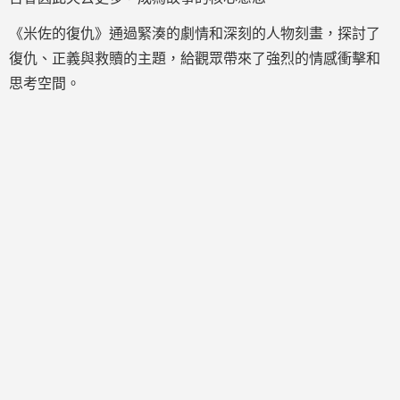
《米佐的復仇》通過緊湊的劇情和深刻的人物刻畫，探討了
復仇、正義與救贖的主題，給觀眾帶來了強烈的情感衝擊和
思考空間。