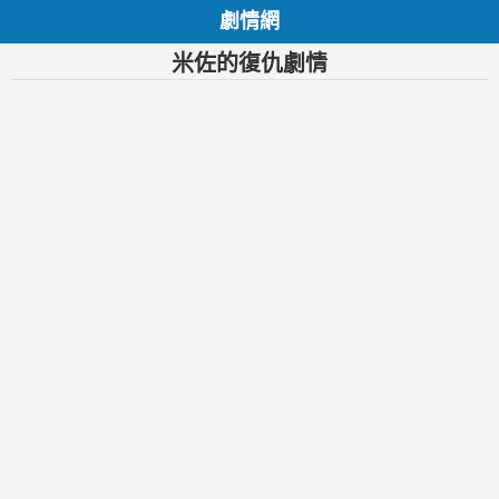
劇情網
米佐的復仇劇情