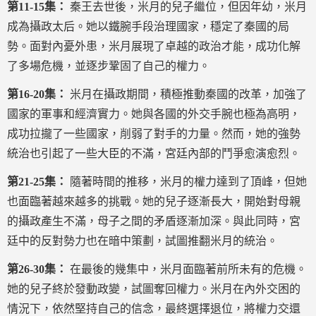
第11-15集：
秦王去世後，米月的兒子繼位，但因年幼，米月
成為攝政太后。她以鐵腕手段治理國家，穩定了秦國的局
勢。面對內憂外患，米月展現了卓越的政治才能，成功化解
了多場危機，並逐步鞏固了自己的權力。
第16-20集：
米月在攝政期間，積極推動秦國的改革，加強了
國家的軍事和經濟實力。她與各國的外交手腕也極為高明，
成功拉攏了一些國家，削弱了對手的力量。然而，她的強勢
統治也引起了一些大臣的不滿，宮廷內部的鬥爭愈演愈烈。
第21-25集：
隨著時間的推移，米月的權力達到了頂峰，但她
也面臨著越來越多的挑戰。她的兒子逐漸長大，開始對母親
的攝政產生不滿，母子之間的矛盾逐漸加深。與此同時，宮
廷中的反對勢力也在暗中策劃，試圖推翻米月的統治。
第26-30集：
在最後的幾集中，米月面臨著前所未有的危機。
她的兒子終於發動政變，試圖奪回權力。米月在內外交困的
情況下，依然堅持自己的信念，最終選擇退位，將權力交還