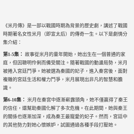
《米月傳》是一部以戰國時期為背景的歷史劇，講述了戰國
時期著名女性米月（即宣太后）的傳奇一生。以下是劇情分
集介紹：
第1-5集：
故事從米月的童年開始，她出生在一個普通的家
庭，但因聰明伶俐而備受關注。隨著戰國的動盪局勢，米月
被捲入宮廷鬥爭。她被選為秦國的妃子，進入秦宮後，面對
複雜的宮廷生活和權力鬥爭，米月展現出非凡的智慧和膽
識。
第6-10集：
米月在秦宮中逐漸嶄露頭角，她不僅贏得了秦王
的信任，還幫助秦國化解了多次危機。在此期間，她與秦王
的關係也逐漸加深，成為秦王最寵愛的妃子。然而，宮廷中
的其他勢力對她心懷嫉妒，試圖通過各種手段打壓她。