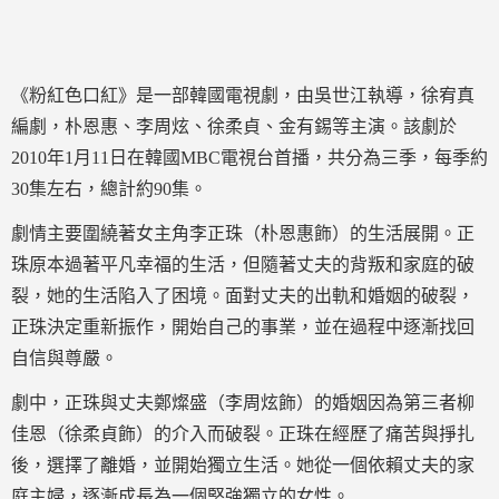
《粉紅色口紅》是一部韓國電視劇，由吳世江執導，徐宥真
編劇，朴恩惠、李周炫、徐柔貞、金有錫等主演。該劇於
2010年1月11日在韓國MBC電視台首播，共分為三季，每季約
30集左右，總計約90集。
劇情主要圍繞著女主角李正珠（朴恩惠飾）的生活展開。正
珠原本過著平凡幸福的生活，但隨著丈夫的背叛和家庭的破
裂，她的生活陷入了困境。面對丈夫的出軌和婚姻的破裂，
正珠決定重新振作，開始自己的事業，並在過程中逐漸找回
自信與尊嚴。
劇中，正珠與丈夫鄭燦盛（李周炫飾）的婚姻因為第三者柳
佳恩（徐柔貞飾）的介入而破裂。正珠在經歷了痛苦與掙扎
後，選擇了離婚，並開始獨立生活。她從一個依賴丈夫的家
庭主婦，逐漸成長為一個堅強獨立的女性。