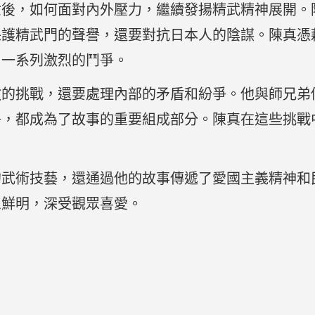
世後，如何面對內外壓力，繼續發揚精武精神展開。
保護精武門的聲譽，還要對抗日本人的陰謀。陳真憑
了一系列激烈的鬥爭。
敵的挑戰，還要處理內部的矛盾和紛爭。他與師兄弟
爭，都成為了故事的重要組成部分。陳真在這些挑戰
的武術技藝，還通過他的故事傳遞了愛國主義精神和
象鮮明，深受觀眾喜愛。