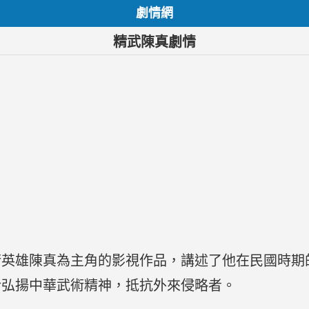
劇情網
精武陳真劇情
術英雄陳真為主角的影視作品，講述了他在民國時期
於弘揚中華武術精神，抵抗外來侵略者。