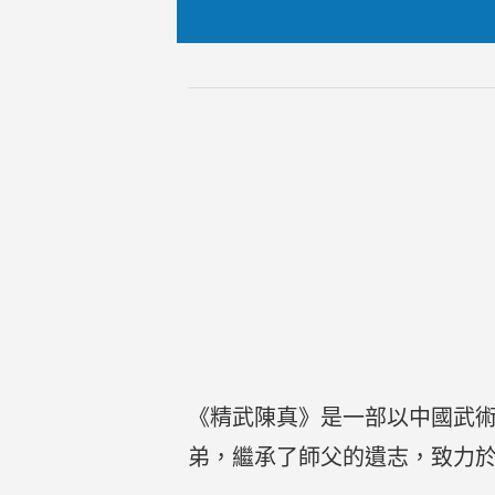
《精武陳真》是一部以中國武
弟，繼承了師父的遺志，致力