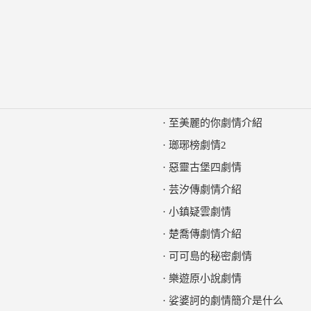
·
至美麗的你劇情介紹
·
瑯琊榜劇情2
·
惡靈古堡四劇情
·
芸汐傳劇情介紹
·
小鎮疑雲劇情
·
楚喬傳劇情介紹
·
可可島的秘密劇情
·
樂遊原小說劇情
·
娑婆訶的劇情簡介是什么