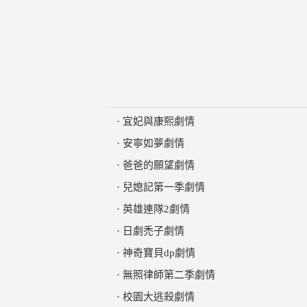
·
宜妃與康熙劇情
·
安寧如夢劇情
·
爸爸的願望劇情
·
兒媳記第一季劇情
·
英雄連隊2劇情
·
日劇禿子劇情
·
神奇寶貝dp劇情
·
無照律師第二季劇情
·
校園大逃殺劇情