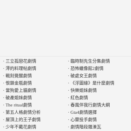
·
三立孤戀花劇情
·
臨時制先生分集劇情
·
澪的料理帖劇情
·
恐怖蠟像館2劇情
·
戰刻覺醒劇情
·
破處女王劇情
·
恨鎖金瓶劇情
·
《浮圖緣》是什麼劇情
·
當狗愛上貓劇情
·
快樂姐妹劇情
·
破產姐妹劇情
·
紅色劇情
·
The ritual劇情
·
春風伴我行劇情大綱
·
第五人格劇情分析
·
Gta4劇情選擇
·
屋頂上的王子劇情
·
心靈投手劇情
·
少年不戴花劇情
·
劇情階段雜湊瓦