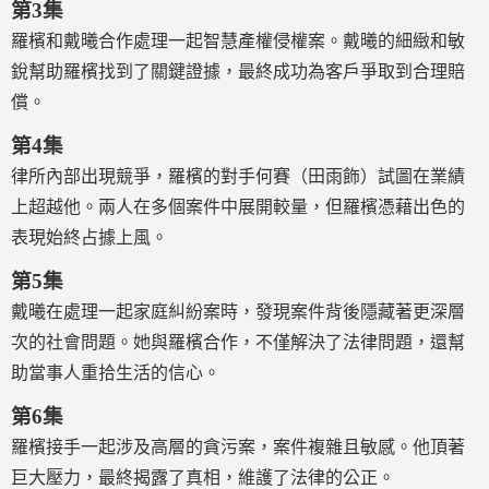
第3集
羅檳和戴曦合作處理一起智慧產權侵權案。戴曦的細緻和敏
銳幫助羅檳找到了關鍵證據，最終成功為客戶爭取到合理賠
償。
第4集
律所內部出現競爭，羅檳的對手何賽（田雨飾）試圖在業績
上超越他。兩人在多個案件中展開較量，但羅檳憑藉出色的
表現始終占據上風。
第5集
戴曦在處理一起家庭糾紛案時，發現案件背後隱藏著更深層
次的社會問題。她與羅檳合作，不僅解決了法律問題，還幫
助當事人重拾生活的信心。
第6集
羅檳接手一起涉及高層的貪污案，案件複雜且敏感。他頂著
巨大壓力，最終揭露了真相，維護了法律的公正。