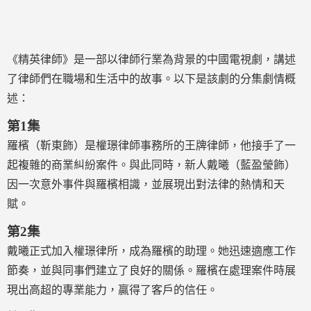
《精英律師》是一部以律師行業為背景的中國電視劇，講述
了律師們在職場和生活中的故事。以下是該劇的分集劇情概
述：
第1集
羅檳（靳東飾）是權璟律師事務所的王牌律師，他接手了一
起複雜的商業糾紛案件。與此同時，新人戴曦（藍盈瑩飾）
因一次意外事件與羅檳相識，並展現出對法律的熱情和天
賦。
第2集
戴曦正式加入權璟律所，成為羅檳的助理。她迅速適應工作
節奏，並與同事們建立了良好的關係。羅檳在處理案件時展
現出高超的專業能力，贏得了客戶的信任。