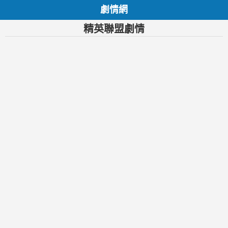
劇情網
精英聯盟劇情