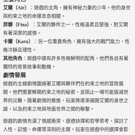
艾爾（Air）
：遊戲的主角，擁有神秘力量的少年。他的身世
與約束之地的命運息息相關。
菲娜（Fina）
：艾爾的夥伴之一，性格溫柔且堅強，對艾爾
有著深厚的感情。
卡爾（Karu）
：另一位重要角色，擁有強大的戰鬥能力，性
格冷靜且理性。
其他角色
：遊戲中還有許多性格鮮明的配角，他們各自有著
獨特的背景故事和動機。
劇情發展
遊戲的主線劇情圍繞著艾爾與夥伴們在約束之地的冒險展
開。他們需要解開約束之地的秘密，並阻止一場可能毀滅世
界的災難。隨著劇情的推進，玩家將逐漸揭開艾爾的身世之
謎，以及約束之地與地面世界之間的聯繫。
遊戲的劇情充滿了情感衝突、道德抉擇和哲學思考，探討了
人性、記憶、命運等深刻的主題。玩家在遊戲中的選擇會影