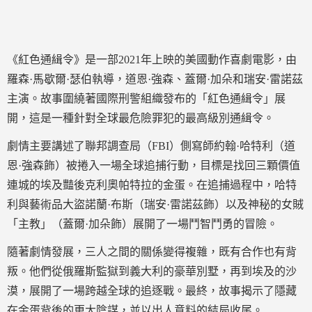
《紅色通緝令》是一部2021年上映的美國動作喜劇電影，由
羅森·馬歇爾·瑟伯執導，道恩·強森、蓋爾·加朵和瑞安·雷諾茲
主演。故事圍繞著國際刑警組織發布的「紅色通緝令」展
開，這是一種針對全球最危險罪犯的最高級別通緝令。
劇情主要講述了聯邦調查局（FBI）側寫師約翰·哈特利（道
恩·強森飾）被捲入一場全球追捕行動，目標是找回三顆價值
連城的埃及豔後克利奧帕特拉的金蛋。在追捕過程中，哈特
利與藝術品大盜諾蘭·布斯（瑞安·雷諾茲飾）以及神秘的女賊
「主教」（蓋爾·加朵飾）展開了一場鬥智鬥勇的冒險。
隨著劇情發展，三人之間的關係變得複雜，既有合作也有背
叛。他們從俄羅斯監獄到義大利的豪華別墅，再到埃及的沙
漠，展開了一場跨越全球的追逐戰。最終，故事揭示了隱藏
在金蛋背後的更大陰謀，並以出人意料的結局收尾。