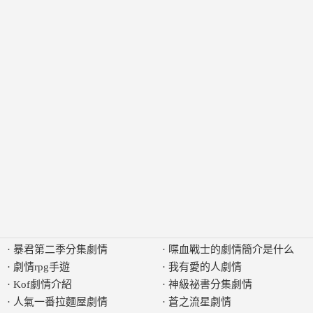
·
暴君第二季分集劇情
·
喋血戰士的劇情簡介是什么
·
劇情rpg手遊
·
我有愛的人劇情
·
Kof劇情介紹
·
神級祕書分集劇情
·
人氣一番拉麵屋劇情
·
蒼之流星劇情