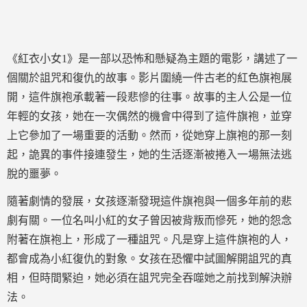
《紅衣小女1》是一部以恐怖和懸疑為主題的電影，講述了一
個關於詛咒和復仇的故事。影片圍繞一件古老的紅色旗袍展
開，這件旗袍承載著一段悲慘的往事。故事的主人公是一位
年輕的女孩，她在一次偶然的機會中得到了這件旗袍，並穿
上它參加了一場重要的活動。然而，從她穿上旗袍的那一刻
起，詭異的事件接連發生，她的生活逐漸被捲入一場無法逃
脫的噩夢。
隨著劇情的發展，女孩逐漸發現這件旗袍與一個多年前的悲
劇有關。一位名叫小紅的女子曾因被背叛而慘死，她的怨念
附著在旗袍上，形成了一種詛咒。凡是穿上這件旗袍的人，
都會成為小紅復仇的對象。女孩在恐懼中試圖解開詛咒的真
相，但時間緊迫，她必須在詛咒完全吞噬她之前找到解決辦
法。