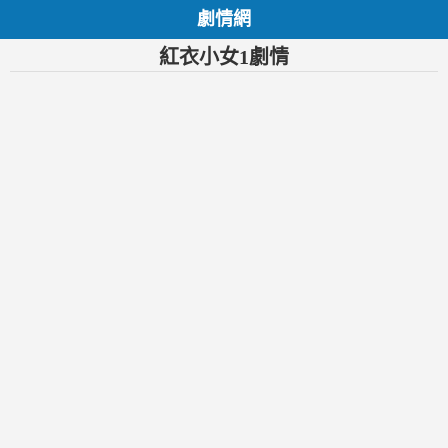
劇情網
紅衣小女1劇情