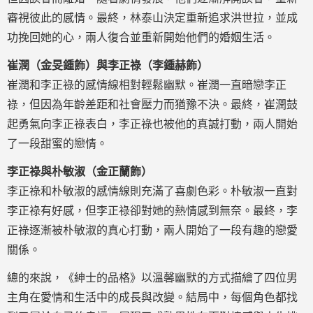
審視彼此的感情。最終，林泰山決定重新追求洪世拉，並成
功挽回她的心，兩人復合並重新開始他們的婚姻生活。
崔潤（金旻鍾飾）與李正祿（李鍾赫飾）
崔潤和李正祿的感情線相對輕鬆幽默。崔潤一直暗戀李正
祿，但因為年齡差距和社會壓力而猶豫不決。最終，崔潤鼓
起勇氣向李正祿表白，李正祿也被他的真誠打動，兩人開始
了一段甜蜜的戀情。
李正祿與朴敏淑（金正蘭飾）
李正祿和朴敏淑的感情線則充滿了喜劇色彩。朴敏淑一直對
李正祿有好感，但李正祿卻對她的熱情感到無奈。最終，李
正祿逐漸被朴敏淑的真心打動，兩人開始了一段有趣的戀愛
關係。
總的來說，《紳士的品格》以溫馨幽默的方式描繪了四位男
主角在愛情和生活中的成長與改變。結局中，每個角色都找