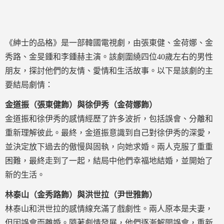
《紳士的品格》是一部韓國電視劇，由張東健、金荷娜、金
秀路、金旻鍾和李鍾赫主演。該劇圍繞四位40歲左右的男性
朋友，探討他們的友情、愛情和生活故事。以下是該劇的主
要結局劇情：
金道振（張東健飾）與徐伊秀（金荷娜飾）
金道振和徐伊秀的感情經歷了許多波折，包括誤會、分離和
重新理解彼此。最終，金道振意識到自己對徐伊秀的深愛，
並決定放下過去的傲慢與固執，向她求婚。兩人克服了重重
困難，最終走到了一起，結局中他們幸福地結婚，並開始了
新的生活。
林泰山（金秀路飾）與洪世拉（尹世雅飾）
林泰山和洪世拉的感情線充滿了戲劇性。兩人原本是夫妻，
但因誤會而離婚。隨著劇情發展，他們逐漸解開誤會，重新