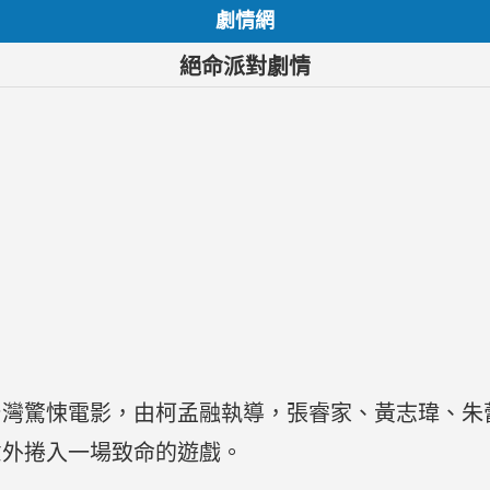
劇情網
絕命派對劇情
的台灣驚悚電影，由柯孟融執導，張睿家、黃志瑋、
意外捲入一場致命的遊戲。