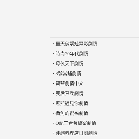
·
轟天俏嬌娃電影劇情
·
時尚70年代劇情
·
母仪天下劇情
·
8號當鋪劇情
·
碧藍劇情中文
·
翼后棄兵劇情
·
熊熊遇見你劇情
·
街角的祝福劇情
·
O記三合會檔案劇情
·
沖繩料理店日劇劇情