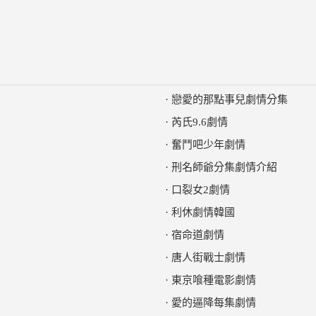
·
戀愛的那點事兒劇情分集
·
芮氏9.6劇情
·
奮鬥吧少年劇情
·
刑名師爺分集劇情介紹
·
口裂女2劇情
·
利休劇情韓國
·
宿命道劇情
·
唐人街戰士劇情
·
東京喰種電影劇情
·
愛的逼降每集劇情