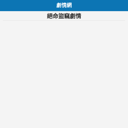
劇情網
絕命盜竊劇情