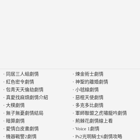
·
同居三人組劇情
·
煉金術士劇情
·
紅色密令劇情
·
神聖的離婚劇情
·
包青天天倫劫劇情
·
小毬線劇情
·
真愛找麻煩劇情介紹
·
惡棍天使劇情
·
大樸劇情
·
多克多比劇情
·
無子無憂劇情結局
·
軍師聯盟之虎嘯龍吟劇情
·
暗算劇情
·
荊棘花劇情線上看
·
愛情白皮書劇情
·
Voice 1劇情
·
機器戰警2劇情
·
Ps2光明騎士6劇情攻略