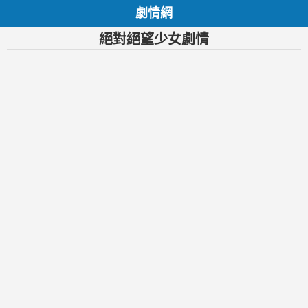
劇情網
絕對絕望少女劇情