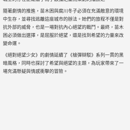
隨著劇情的推進，苗木困與腐川冬子必須在充滿敵意的環境
中生存，並尋找逃離這座城市的辦法。她們的旅程不僅是對
抗外部的威脅，也是一場對抗內心絕望的戰鬥。最終，苗木
困必須做出選擇，是屈服於絕望，還是找到希望的力量來改
變命運。
《絕對絕望少女》的劇情延續了《槍彈辯駁》系列一貫的黑
暗風格，同時也探討了希望與絕望的主題，為玩家帶來了一
場充滿懸疑與情感衝擊的冒險。