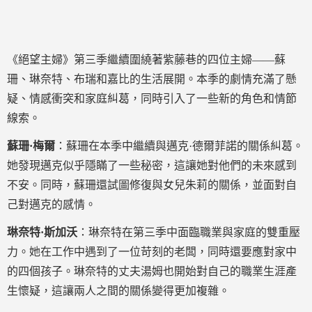
《絕望主婦》第三季繼續圍繞著紫藤巷的四位主婦——蘇
珊、琳奈特、布瑞和嘉比的生活展開。本季的劇情充滿了懸
疑、情感衝突和家庭糾葛，同時引入了一些新的角色和情節
線索。
蘇珊·梅爾
：蘇珊在本季中繼續與邁克·德爾菲諾的關係糾葛。
她發現邁克似乎隱瞞了一些秘密，這讓她對他們的未來感到
不安。同時，蘇珊還試圖修復與女兒朱莉的關係，並面對自
己對邁克的感情。
琳奈特·斯加沃
：琳奈特在第三季中面臨職業與家庭的雙重壓
力。她在工作中遇到了一位苛刻的老闆，同時還要應對家中
的四個孩子。琳奈特的丈夫湯姆也開始對自己的職業生涯產
生懷疑，這讓兩人之間的關係變得更加複雜。