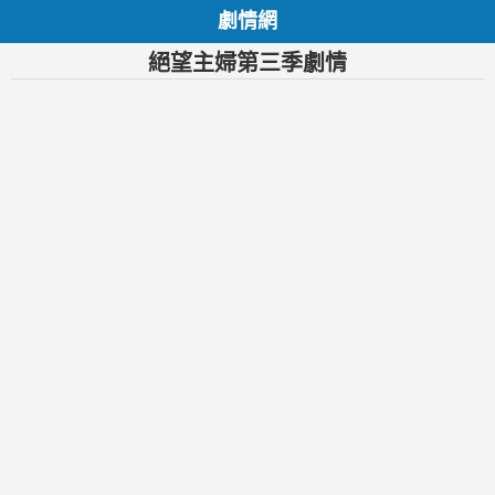
劇情網
絕望主婦第三季劇情