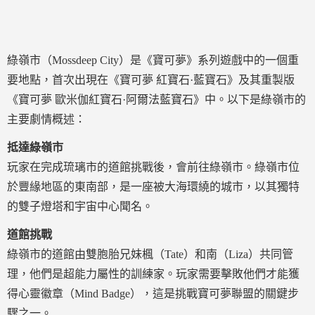
綠嶺市（Mossdeep City）是《寶可夢》系列遊戲中的一個重
要地點，首次出現在《寶可夢 紅寶石·藍寶石》及其重製版
《寶可夢 歐米伽紅寶石·阿爾法藍寶石》中。以下是綠嶺市的
主要劇情概述：
抵達綠嶺市
玩家在完成琉璃市的道館挑戰後，會前往綠嶺市。綠嶺市位
於豐緣地區的東南部，是一座被大海環繞的城市，以其獨特
的雙子燈塔和宇宙中心聞名。
道館挑戰
綠嶺市的道館由雙胞胎兄妹楓（Tate）和南（Liza）共同管
理，他們是超能力屬性的訓練家。玩家需要擊敗他們才能獲
得心靈徽章（Mind Badge），這是挑戰寶可夢聯盟的關鍵步
驟之一。