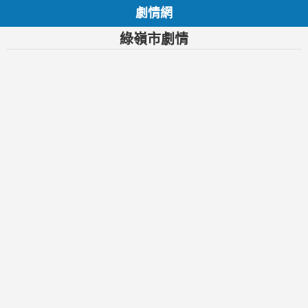
劇情網
綠嶺市劇情