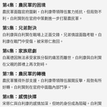
第4集：農民軍的困境
農民軍面臨官府圍剿，白利康帶領隊伍奮力抵抗，但局勢不
利。白利賢則在官府中策劃進一步打壓農民軍。
第5集：兄弟對決
白利康與白利賢在戰場上正面交鋒，兄弟情誼面臨考驗。白
利康在戰鬥中受傷，被宋慈仁救回。
第6集：家族悲劇
白萬德因無法承受家族分裂的痛苦而離世，白利康與白利賢
在父親的葬禮上再次對峙。
第7集：農民軍的轉機
農民軍獲得外部支援，白利康帶領隊伍展開反擊，局勢有所
好轉。白利賢則在官府中面臨內部鬥爭。
第8集：感情抉擇
宋慈仁與白利康的感情加深，但她的身份成為阻礙。白利賢