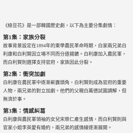
《綠豆花》是一部韓國歷史劇，以下為主要分集劇情：
第1集：家族分裂
故事背景設定在1894年的東學農民革命時期，白家兩兄弟白
利康和白利賢因立場不同而分道揚鑣。白利康加入農民軍，
而白利賢則選擇支持官府，家族因此分裂。
第2集：衝突加劇
白利康在農民軍中逐漸嶄露頭角，白利賢則成為官府的重要
人物，兩兄弟的對立加劇。他們的父親白萬德試圖調解，但
無濟於事。
第3集：情感糾葛
白利康與農民軍領袖的女兒宋慈仁產生感情，而白利賢則與
官家小姐李英愛有婚約，兩兄弟的感情線逐漸展開。