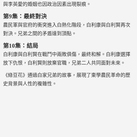
與李英愛的婚姻也因政治因素出現裂痕。
第9集：最終對決
農民軍與官府的衝突進入白熱化階段，白利康與白利賢再次
對決。兄弟之間的矛盾達到頂點。
第10集：結局
白利康與白利賢在戰鬥中兩敗俱傷，最終和解。白利康選擇
放下仇恨，白利賢則放棄官職，兄弟二人共同面對未來。
《綠豆花》通過白家兄弟的故事，展現了東學農民革命的歷
史背景與人性的複雜性。