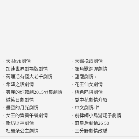
·
天眼tvb劇情
·
天鵝挽歌劇情
·
加速世界劇場版劇情
·
獨角獸鋼彈劇情
·
荷理㓉有㒁大老千劇情
·
甜寵劇情h
·
希望之鑽劇情
·
花王仙女劇情
·
美麗的你韓劇2015分集劇情
·
桃色陷阱劇情
·
微笑日劇劇情
·
獄中花劇情介紹
·
畫雲的月光劇情
·
中文劇情a片
·
女王的營養午餐劇情
·
前律師小鳥游翔子劇情
·
街坊財神劇情
·
奇皇后劇情26 50
·
杜蘭朵公主劇情
·
三分野劇情改編