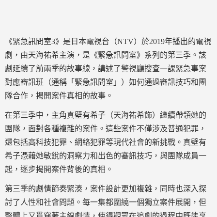
《緊急訊問室3》是日本電視台（NTV）於2019年播出的電視
劇，由天海祐希主演，是《緊急訊問室》系列的第三季。該
劇延續了前兩季的故事線，講述了警視廳搜查一課緊急事案
對應審訊班（通稱「緊急訊問室」）如何通過審訊技巧和團
隊合作，揭開案件真相的故事。
在第三季中，主角真壁有希子（天海祐希飾）繼續帶領她的
團隊，面對各種複雜的案件。這些案件不僅涉及普通犯罪，
還包括高科技犯罪、網絡犯罪等現代社會的新挑戰。真壁有
希子憑藉她敏銳的洞察力和出色的審訊技巧，與團隊成員一
起，逐步揭開案件背後的真相。
第三季的劇情節奏緊湊，案件設計更加複雜，同時也深入探
討了人性和社會問題。每一集都圍繞一個獨立案件展開，但
整體上又貫穿著主線劇情，使得觀眾在追劇的過程中既能享