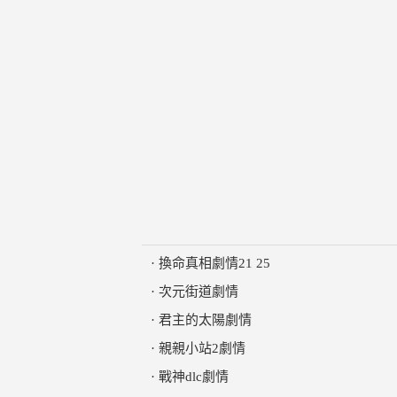
·
換命真相劇情21 25
·
次元街道劇情
·
君主的太陽劇情
·
親親小站2劇情
·
戰神dlc劇情