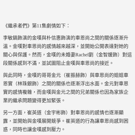
《繼承者們》第11集劇情如下：
李敏鎬飾演的金嘆與朴信惠飾演的車恩尚之間的關係逐漸升
溫。金嘆對車恩尚的感情越來越深，並開始公開表達對她的
關心與保護。然而，金嘆的未婚妻Rachel劉（金智媛飾）對這
段關係感到不滿，並試圖阻止金嘆與車恩尚的接近。
與此同時，金嘆的哥哥金元（崔振赫飾）與車恩尚的姐姐車
恩實（林珠銀飾）之間的關係也逐漸浮出水面。金元對車恩
實的感情複雜，而金嘆與金元之間的兄弟關係也因為家族企
業的繼承問題變得更加緊張。
另一方面，崔英道（金宇彬飾）對車恩尚的感情也逐漸顯
露，並開始與金嘆展開競爭。崔英道的行為讓車恩尚感到困
惑，同時也讓金嘆感到壓力。