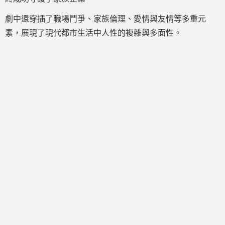
劇中還穿插了職場鬥爭、家族倫理、愛情與友情等多重元
素，展現了現代都市生活中人性的複雜與多面性。