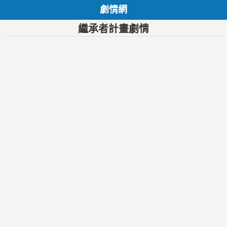
劇情網
繼承者計畫劇情