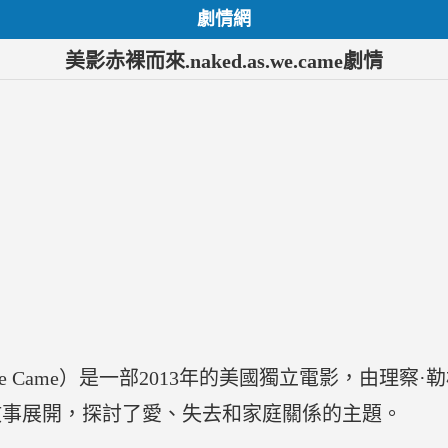
劇情網
美影赤裸而來.naked.as.we.came劇情
We Came）是一部2013年的美國獨立電影，由理察·勒格拉
故事展開，探討了愛、失去和家庭關係的主題。