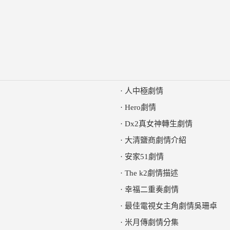
·
人中極劇情
·
Hero劇情
·
Dx2真女神轉生劇情
·
大清鹽商劇情介紹
·
安家51劇情
·
The k2劇情描述
·
幸福二重奏劇情
·
最佳電視女主角劇情吳珊卓
·
米月傳劇情分集