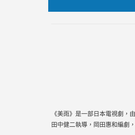
《美雨》是一部日本電視劇，由日
田中健二執導，岡田惠和編劇