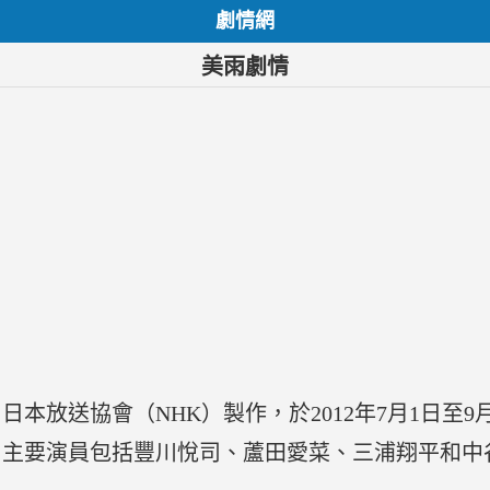
劇情網
美雨劇情
本放送協會（NHK）製作，於2012年7月1日至9
，主要演員包括豐川悅司、蘆田愛菜、三浦翔平和中