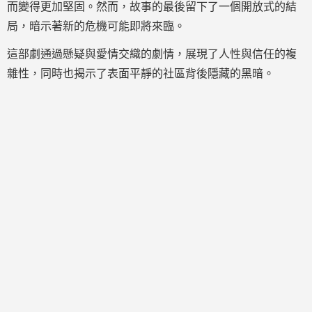
而變得更加堅固。然而，故事的最後留下了一個開放式的結
局，暗示著新的危機可能即將來臨。
這部劇通過懸疑與愛情交織的劇情，展現了人性與信任的複
雜性，同時也揭示了表面平靜的社區背後隱藏的黑暗。