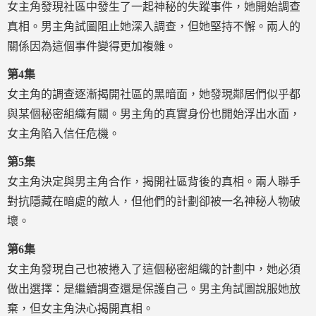
女主角發現社區中發生了一起神秘的失蹤事件，她開始調查
真相。男主角試圖阻止她深入調查，但她堅持不懈。兩人的
關係因為這個事件變得更加複雜。
第4集
女主角的調查逐漸揭開社區的黑暗面，她發現鄰居們似乎都
與某個秘密組織有關。男主角的真實身份也開始浮出水面，
女主角陷入信任危機。
第5集
女主角決定與男主角合作，揭開社區背後的真相。兩人聯手
對抗隱藏在暗處的敵人，但他們的計劃卻被一名神秘人物破
壞。
第6集
女主角發現自己也被捲入了這個秘密組織的計劃中，她必須
做出選擇：是繼續調查還是保護自己。男主角試圖說服她放
棄，但女主角決心揭開真相。