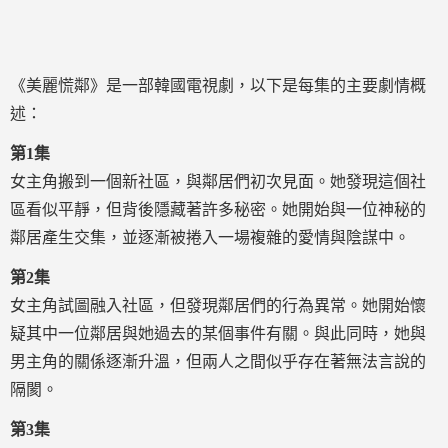
《美麗慌鄰》是一部韓國電視劇，以下是每集的主要劇情概
述：
第1集
女主角搬到一個新社區，與鄰居們初次見面。她發現這個社
區看似平靜，但背後隱藏著許多秘密。她開始與一位神秘的
鄰居產生交集，並逐漸被捲入一場複雜的愛情與陰謀中。
第2集
女主角試圖融入社區，但發現鄰居們的行為異常。她開始懷
疑其中一位鄰居與她過去的某個事件有關。與此同時，她與
男主角的關係逐漸升溫，但兩人之間似乎存在著無法言說的
隔閡。
第3集