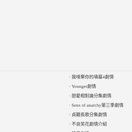
·
我唾棄你的墳墓4劇情
·
Younger劇情
·
戀愛相對論分集劇情
·
Sons of anarchy第三季劇情
·
貞觀長歌分集劇情
·
不良笑花劇情介紹