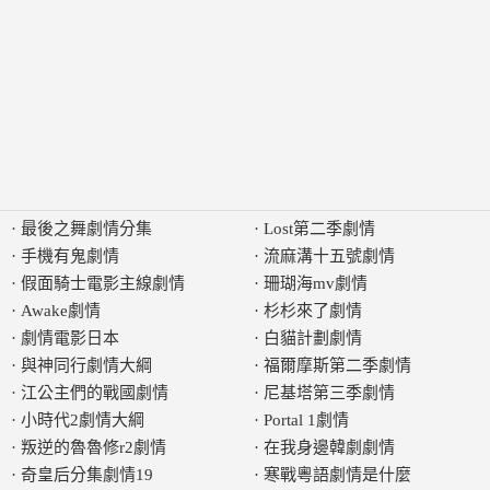
·
最後之舞劇情分集
·
Lost第二季劇情
·
手機有鬼劇情
·
流麻溝十五號劇情
·
假面騎士電影主線劇情
·
珊瑚海mv劇情
·
Awake劇情
·
杉杉來了劇情
·
劇情電影日本
·
白貓計劃劇情
·
與神同行劇情大綱
·
福爾摩斯第二季劇情
·
江公主們的戰國劇情
·
尼基塔第三季劇情
·
小時代2劇情大綱
·
Portal 1劇情
·
叛逆的魯魯修r2劇情
·
在我身邊韓劇劇情
·
奇皇后分集劇情19
·
寒戰粵語劇情是什麼