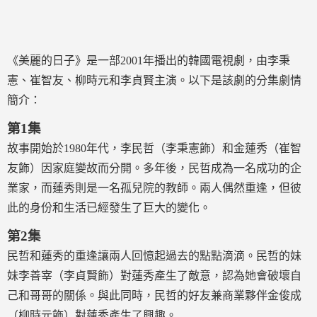
《美麗的日子》是一部2001年播出的韓國電視劇，由李秉
憲、崔智友、柳時元和李貞賢主演。以下是該劇的分集劇情
簡介：
第1集
故事開始於1980年代，李民哲（李秉憲飾）和金蓮秀（崔智
友飾）因家庭變故而分開。多年後，民哲成為一名成功的企
業家，而蓮秀則是一名孤兒院的教師。兩人偶然重逢，但彼
此的身份和生活已經發生了巨大的變化。
第2集
民哲和蓮秀的重逢讓兩人回憶起過去的點點滴滴。民哲的妹
妹李善宰（李貞賢飾）對蓮秀產生了敵意，認為她會破壞自
己和哥哥的關係。與此同時，民哲的好友兼商業夥伴金俊成
（柳時元飾）對蓮秀產生了興趣。