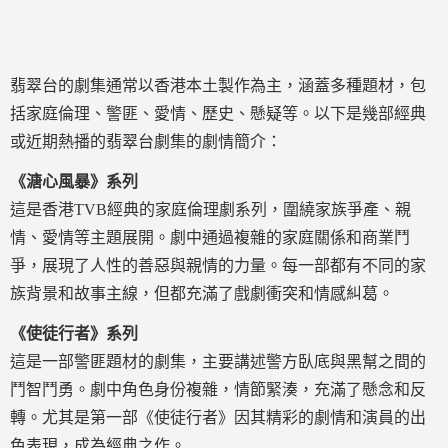
翡翠台的劇集通常以香港本土製作為主，涵蓋多種題材，包
括家庭倫理、警匪、愛情、歷史、懸疑等。以下是幾部經典
或近期熱播的翡翠台劇集的劇情簡介：
《溏心風暴》系列
這是香港TVB經典的家庭倫理劇系列，圍繞家族爭產、親
情、愛情等主題展開。劇中通過複雜的家庭關係和商業鬥
爭，展現了人性的善惡與親情的力量。每一部都有不同的家
族背景和故事主線，但都充滿了戲劇衝突和情感糾葛。
《使徒行者》系列
這是一部警匪題材的劇集，主要講述警方臥底與黑幫之間的
鬥智鬥勇。劇中角色身份複雜，情節緊湊，充滿了懸念和反
轉。尤其是第一部《使徒行者》因其精彩的劇情和演員的出
色表現，成為經典之作。