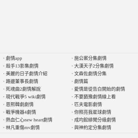
·
劇情app
·
施公案分集劇情
·
殺手13影集劇情
·
大漢天子2分集劇情
·
美麗的日子劇情介紹
·
文森佐劇情分集
·
路邊董事長劇情
·
劇情篇
·
死魂曲2劇情解說
·
愛情是從告白開始的劇情
·
現代戰爭5 wiki劇情
·
不要猶豫劇情線上看
·
恩熙韓劇劇情
·
匹夫電影劇情
·
戰爭機器4劇情
·
你照亮我星球劇情
·
熱血仁心new heart劇情
·
成均館緋聞分級劇情
·
林凡重傷mv劇情
·
與神約定分集劇情