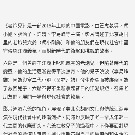
《老炮兒》是一部2015年上映的中國電影，由管虎執導，馮
小剛、張涵予、許晴、李易峰等主演。影片講述了北京胡同
里的老炮兒六爺（馮小剛飾）和他的朋友們在現代社會中堅
守傳統江湖義氣，面對新時代的衝擊和挑戰的故事。
六爺是一個曾經在江湖上叱吒風雲的老炮兒，但隨著時代的
變遷，他的生活逐漸變得平淡無奇。他的兒子曉波（李易峰
飾）因為與富二代小飛（吳亦凡飾）發生衝突而被綁架。為
了救回兒子，六爺不得不重新拿起昔日的江湖規矩，召集老
朋友們，展開一場與現代社會的較量。
影片通過六爺的視角，展現了老北京胡同文化與傳統江湖義
氣在現代社會中的逐漸消逝，同時也反映了老一輩與年輕一
代之間的代際衝突。六爺在救兒子的過程中，不僅要面對現
代社會的冷漠與無情，還要重新審視自己的價值觀和生活方