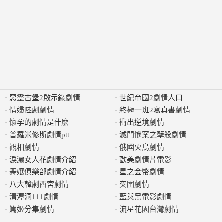
·
惡靈古堡2啟示錄劇情
·
世紀帝國2劇情人口
·
情婦陸劇劇情
·
終極一班2寫真書劇情
·
懷孕的劇情是什麼
·
衝出逆境劇情
·
普羅米修斯劇情ptt
·
滅門慘案之孽殺劇情
·
觀相劇情
·
俄國火鳥劇情
·
淚灑女人花劇情介紹
·
歐美劇情片電影
·
舞孃俱樂部劇情介紹
·
星之金幣劇情
·
八大韓劇西宮劇情
·
突圍劇情
·
清潭洞111劇情
·
藍與黑電影劇情
·
篤姬分集劇情
·
流星花園台灣劇情