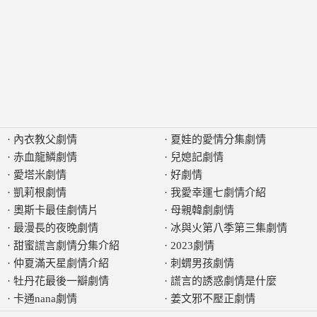
·
內衣教父劇情
·
夏娃的愛情分集劇情
·
赤血龍鱗劇情
·
兒媳記劇情
·
愛塔米劇情
·
好劇情
·
凱莉根劇情
·
我愛幸運七劇情介紹
·
奧斯卡最佳劇情片
·
母親韓劇劇情
·
最漫長的夜晚劇情
·
冰與火第八季第三集劇情
·
甜蜜謊言劇情分集介紹
·
2023劇情
·
仲夏滿天星劇情介紹
·
刺蝟男孩劇情
·
牡丹花最後一瓣劇情
·
謊言的誘惑劇情是什麼
·
卡通nana劇情
·
姜文邪不壓正劇情