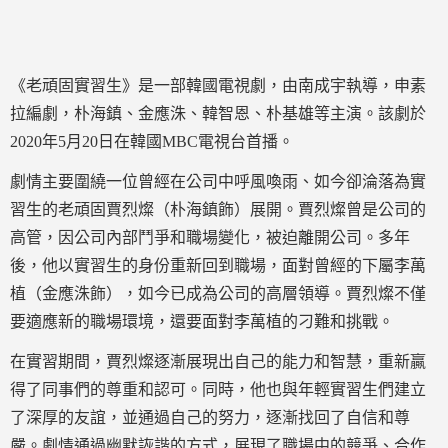
《老頑固實習生》是一部韓國電視劇，由南成宇執導，申素
拉編劇，朴海鎮、金應洙、韓智恩、朴基雄等主演。該劇於
2020年5月20日在韓國MBC電視台首播。
劇情主要圍繞一位曾經在公司中呼風喚雨、如今卻淪落為實
習生的老頑固賈烈燦（朴海鎮飾）展開。賈烈燦曾是公司的
高管，因公司內部鬥爭和職場變化，被迫離開公司。多年
後，他以實習生的身份重新回到職場，面對曾經的下屬李萬
植（金應洙飾），如今已成為公司的高層領導。賈烈燦不僅
要適應新的職場環境，還要面對李萬植的刁難和挑戰。
在實習期間，賈烈燦逐漸展現出自己的能力和智慧，重新贏
得了同事們的尊重和認可。同時，他也與年輕實習生們建立
了深厚的友誼，並通過自己的努力，逐漸找回了自信和尊
嚴。劇情通過幽默詼諧的方式，展現了職場中的競爭、合作