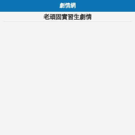
劇情網
老頑固實習生劇情