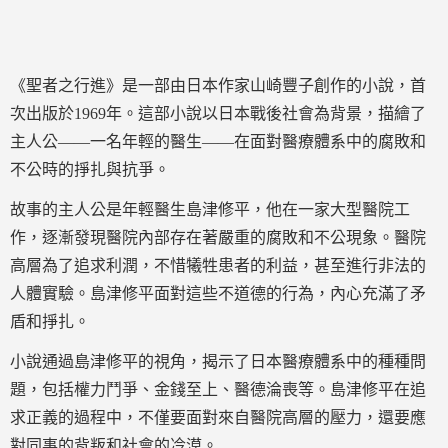
《聖者之行進》是一部由日本作家山崎豐子創作的小說，首
次出版於1969年。這部小說以日本戰後社會為背景，描繪了
主人公——一名年輕的醫生——在面對醫療體系中的腐敗和
不公時的掙扎與抗爭。
故事的主人公是年輕醫生島津修平，他在一家大型醫院工
作，逐漸發現醫院內部存在著嚴重的腐敗和不公現象。醫院
高層為了追求利潤，不惜犧牲患者的利益，甚至進行非法的
人體實驗。島津修平面對這些不道德的行為，內心充滿了矛
盾和掙扎。
小說通過島津修平的視角，揭示了日本醫療體系中的種種問
題，包括權力鬥爭、金錢至上、醫德淪喪等。島津修平在追
求正義的過程中，不僅要面對來自醫院高層的壓力，還要應
對同事的背叛和社會的冷漠。