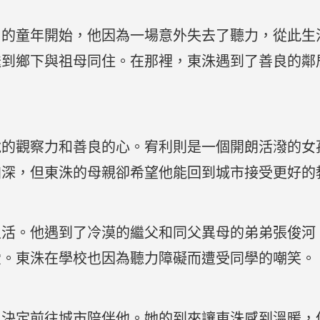
）的童年開始，他因為一場意外失去了聽力，從此生
送到鄉下與祖母同住。在那裡，東洙遇到了善良的鄰
銳的觀察力和善良的心。宥利則是一個開朗活潑的女
加深，但東洙的母親卻希望他能回到城市接受更好的
生活。他遇到了冷漠的繼父和同父異母的弟弟張俊河
愛。東洙在學校也因為聽力障礙而遭受同學的嘲笑。
，決定前往城市陪伴他。她的到來讓東洙感到溫暖，