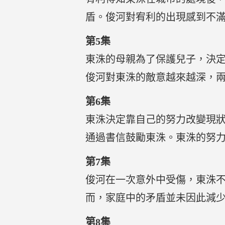
盾。俊河對宥利的出現感到不
第5集
東洙的母親為了保護兒子，決
俊河對東洙的敵意越來越深，
第6集
東洙決定靠自己的努力改變現
通過書信鼓勵東洙。東洙的努
第7集
俊河在一次意外中受傷，東洙
而，家庭中的矛盾並未因此減
第8集