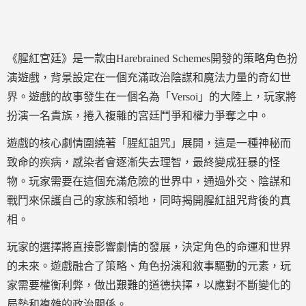
《腥紅宮廷》是一款由Harebrained Schemes開發的策略角色扮
演遊戲，背景設定在一個充滿政治陰謀和魔法力量的奇幻世
界。遊戲的故事發生在一個名為「Versoi」的大陸上，玩家將
扮演一名貴族，捲入複雜的宮廷鬥爭和權力爭奪之中。
遊戲的核心劇情圍繞著「腥紅詛咒」展開，這是一種神秘而
致命的疾病，感染者會逐漸失去理智，最終變成狂暴的怪
物。玩家需要在這個充滿危險的世界中，通過外交、陰謀和
戰鬥來保護自己的家族和領地，同時揭開腥紅詛咒背後的真
相。
玩家的選擇將直接影響劇情的發展，決定角色的命運和世界
的未來。遊戲融合了策略、角色扮演和敘事驅動的元素，玩
家需要權衡利弊，做出艱難的道德抉擇，以應對不斷變化的
局勢和複雜的政治關係。