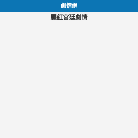
劇情網
腥紅宮廷劇情