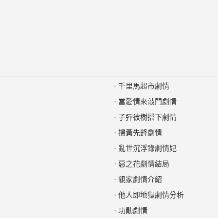
·
千里馬超市劇情
·
當愛情來敲門劇情
·
子彈被樹擋下劇情
·
掃黃先鋒劇情
·
亂世沉浮錄劇情妃
·
惡之花劇情結局
·
親家劇情介紹
·
他人即地獄劇情分析
·
功勛劇情