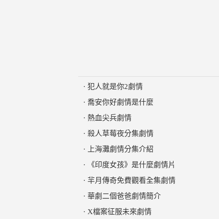
·
犯人就是你2劇情
·
喬安你好劇情是什麼
·
熱血尖兵劇情
·
殺人草莓夜分集劇情
·
上海灘劇情分集介紹
·
《印度女孩》是什麼劇情片
·
羋月傳奇免費觀看全集劇情
·
華劇二個爸爸劇情簡介
·
X檔案征服未來劇情