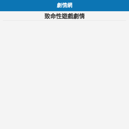
劇情網
致命性遊戲劇情