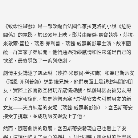
《致命性遊戲》是一部改編自法國作家拉克洛的小說《危險
關係》的電影，於1999年上映。影片由羅傑·昆寶執導，莎拉·
米歇爾·蓋拉、瑞恩·菲利普、瑞茜·威瑟斯彭等主演。故事圍
繞一群富家子弟展開，他們通過操縱感情和性來滿足自己的
欲望，最終導致了一系列悲劇。
劇情主要講述了凱薩琳（莎拉·米歇爾·蓋拉飾）和塞巴斯蒂安
（瑞恩·菲利普飾）這對繼兄妹，他們表面上是親密無間的朋
友，實際上卻喜歡互相玩弄感情遊戲。凱薩琳因為被男友甩
了，決定報復他，於是她慫恿塞巴斯蒂安去勾引前男友的新
女友——天真純潔的安妮（瑞茜·威瑟斯彭飾）。塞巴斯蒂安
接受了挑戰，並成功讓安妮愛上了他。
然而，隨著劇情的發展，塞巴斯蒂安發現自己也愛上了安
妮，這讓他陷入了內心的掙扎。與此同時，凱薩琳的計畫逐