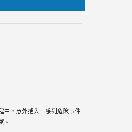
程中，意外捲入一系列危險事件
感。