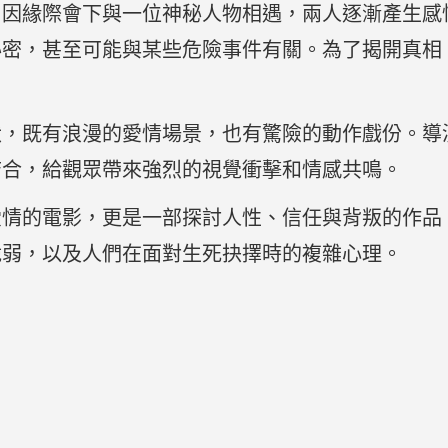
，因緣際會下與一位神秘人物相遇，兩人逐漸產生感
秘密，甚至可能與某些危險事件有關。為了揭開真相
伏，既有浪漫的愛情場景，也有驚險的動作戲份。導
結合，給觀眾帶來強烈的視覺衝擊和情感共鳴。
愛情的電影，更是一部探討人性、信任與背叛的作品
脆弱，以及人們在面對生死抉擇時的複雜心理。