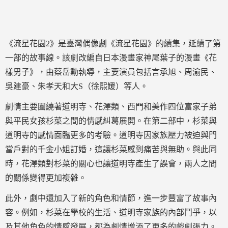
《流星花園2》是臺灣偶像劇《流星花園》的續集，延續了第
一部的故事線。該劇改編自日本漫畫家神尾葉子的漫畫《花
樣男子》，由蔡岳勳執導，主要演員包括言承旭、周渝民、
吳建豪、朱孝天和大S（徐熙媛）等人。
劇情主要圍繞著道明寺、花澤類、西門和美作四位富家子弟
與平民女孩杉菜之間的情感糾葛展開。在第二部中，杉菜與
道明寺的感情面臨更多的考驗。道明寺因家族壓力被迫與門
當戶對的千金小姐訂婚，這讓杉菜感到痛苦與無助。與此同
時，花澤類對杉菜的關心也讓道明寺產生了誤會，兩人之間
的關係變得更加複雜。
此外，劇中還加入了新的角色和情節，進一步豐富了故事內
容。例如，杉菜在學校的生活、道明寺家族的內部鬥爭，以
及其他角色的情感發展，都為劇情增添了更多的戲劇張力。