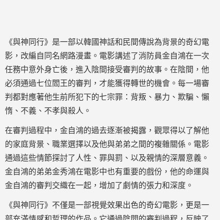
《與神同行》是一部以韓國神話和民間傳說為背景的奇幻電
影，改編自同名網路漫畫。電影講述了消防員金自鴻在一次
任務中意外身亡後，進入陰間接受審判的故事。在陰間，他
必須通過七位閻王的審判，才能獲得轉世的機會。每一場審
判都對應著他生前所犯下的七宗罪：背叛、暴力、欺騙、懶
惰、不義、不孝與殺人。
在審判過程中，金自鴻的過去逐漸被揭露，觀眾得以了解他
的家庭背景、職業選擇以及他與弟弟之間的複雜關係。電影
通過這些情節探討了人性、罪與罰、以及親情的深層意義。
金自鴻的弟弟金秀鴻在電影中也有重要的戲份，他的命運與
金自鴻的審判交織在一起，增加了劇情的張力和深度。
《與神同行》不僅是一部視覺效果出色的奇幻電影，更是一
部充滿情感和哲理的作品。它通過陰間的審判過程，反映了