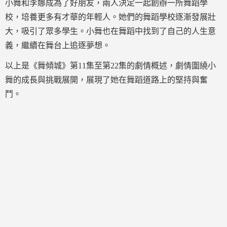
小舞和李娜成為了好朋友，兩人決定一起創辦一所舞蹈學
校，培養更多有才華的年輕人。她們的舞蹈學校逐漸發展壯
大，吸引了眾多學生。小舞也在舞蹈中找到了自己的人生意
義，繼續在舞台上追逐夢想。
以上是《舞傾城》第11集至第22集的劇情概述，劇情圍繞小
舞的成長與挑戰展開，展現了她在舞蹈道路上的堅持與奮
鬥。