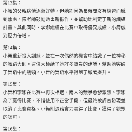
第13集：
小舞的父親病情逐漸好轉，但她卻因為長時間沒有練習而感
到焦慮。陳老師鼓勵她重新振作，並幫助她制定了新的訓練
計畫。與此同時，李娜繼續在比賽中取得優異成績，小舞感
到壓力倍增。
第14集：
小舞重新投入訓練，並在一次偶然的機會中結識了一位神秘
的舞蹈大師。這位大師給了她許多寶貴的建議，幫助她突破
了舞蹈中的瓶頸。小舞的舞蹈水平得到了顯著提升。
第15集：
小舞和李娜在比賽中再次相遇，兩人的競爭愈發激烈。李娜
為了贏得比賽，不惜使用不正當手段，但最終被評審發現並
取消了比賽資格。小舞則憑藉實力贏得了比賽，獲得了觀眾
的認可。
第16集：