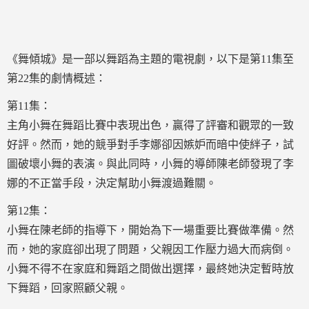
《舞傾城》是一部以舞蹈為主題的電視劇，以下是第11集至
第22集的劇情概述：
第11集：
主角小舞在舞蹈比賽中表現出色，贏得了評審和觀眾的一致
好評。然而，她的競爭對手李娜卻因嫉妒而暗中使絆子，試
圖破壞小舞的表演。與此同時，小舞的導師陳老師發現了李
娜的不正當手段，決定幫助小舞渡過難關。
第12集：
小舞在陳老師的指導下，開始為下一場重要比賽做準備。然
而，她的家庭卻出現了問題，父親因工作壓力過大而病倒。
小舞不得不在家庭和舞蹈之間做出選擇，最終她決定暫時放
下舞蹈，回家照顧父親。