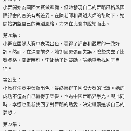
小舞開始為國際大賽做準備，但她發現自己的舞蹈風格與國
際評審的審美有所差異。在陳老師和舞蹈大師的幫助下，她
開始調整自己的舞蹈風格，力求在比賽中脫穎而出。
第20集：
小舞在國際大賽中表現出色，贏得了評審和觀眾的一致好
評。然而，在決賽前夕，她卻因緊張而失誤，險些失去了比
賽資格。關鍵時刻，李娜給了她鼓勵，讓她重新找回了自
信。
第21集：
小舞在決賽中發揮出色，最終贏得了國際大賽的冠軍。她的
成功不僅為自己贏得了榮譽，也為中國舞蹈界爭光。與此同
時，李娜也重新找回了對舞蹈的熱愛，決定繼續追求自己的
夢想。
第22集：