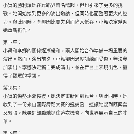
小舞的勝利讓她在舞蹈界聲名鵲起，但也引來了更多的挑
戰。她開始接到更多的演出邀請，但同時也面臨著更大的壓
力。與此同時，李娜因比賽失利而陷入低谷，小舞決定幫助
她重新振作。
第17集：
小舞和李娜的關係逐漸緩和，兩人開始合作準備一場重要的
演出。然而，演出前夕，小舞卻因過度訓練而受傷，無法參
加演出。李娜決定獨自完成演出，並在舞台上表現出色，贏
得了觀眾的掌聲。
第18集：
小舞的傷勢逐漸恢復，她決定重新回到舞台。與此同時，她
收到了一份來自國際舞蹈大賽的邀請函，這讓她感到既興奮
又緊張。陳老師鼓勵她抓住這次機會，向世界展示自己的才
華。
第19集：