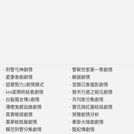
·
刑警弓神劇情
·
警察世家第一季劇情
·
愛妻泰劇劇情
·
解謎劇情
·
惡靈勢力2劇情模式
·
宮鎖沉香電影劇情
·
Id4星際終結者劇情
·
替天行道之殺兄劇情
·
白髮魔女傳2劇情
·
月刊家分集劇情
·
薄櫻鬼碧血錄劇情
·
薔花與紅蓮結局劇情
·
真實帳號劇情
·
哭聲劇情分析
·
噩夢娃娃屋劇情
·
牽掛大陸劇劇情
·
模范刑警分集劇情
·
甄妃傳劇情