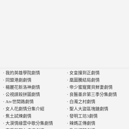
·
我的英雄學院劇情
·
女皇撞到正劇情
·
同盟港劇劇情
·
凰圖騰結局劇情
·
楊麗花新洛神劇情
·
帝少蜜寵寶貝鮮妻劇情
·
公視謀殺拼圖劇情
·
良醫墨非第三季分集劇情
·
Atv世間路劇情
·
白濁之村劇情
·
女人花劇情分集介紹
·
聖人大盜區塊鏈劇情
·
焦土試煉劇情
·
發明工坊3劇情
·
大漠情緣雲中歌分集劇情
·
辣媽正傳劇情