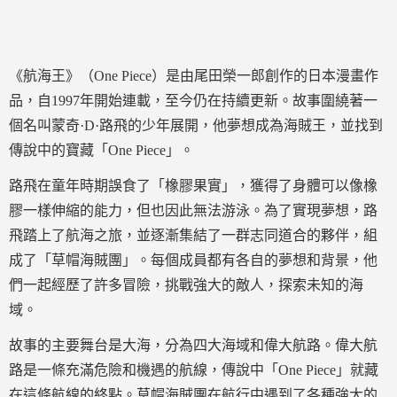
《航海王》（One Piece）是由尾田榮一郎創作的日本漫畫作
品，自1997年開始連載，至今仍在持續更新。故事圍繞著一
個名叫蒙奇·D·路飛的少年展開，他夢想成為海賊王，並找到
傳說中的寶藏「One Piece」。
路飛在童年時期誤食了「橡膠果實」，獲得了身體可以像橡
膠一樣伸縮的能力，但也因此無法游泳。為了實現夢想，路
飛踏上了航海之旅，並逐漸集結了一群志同道合的夥伴，組
成了「草帽海賊團」。每個成員都有各自的夢想和背景，他
們一起經歷了許多冒險，挑戰強大的敵人，探索未知的海
域。
故事的主要舞台是大海，分為四大海域和偉大航路。偉大航
路是一條充滿危險和機遇的航線，傳說中「One Piece」就藏
在這條航線的終點。草帽海賊團在航行中遇到了各種強大的