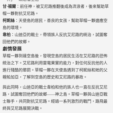
甘·福爾
：前任神，被艾尼路推翻後成為流浪者，後來幫助草
帽一夥對抗艾尼路。
柯妮絲
：天使島的居民，善良的女孩，幫助草帽一夥適應空
島的環境。
韋柏
：山迪亞的戰士，帶領族人反抗艾尼路的統治，試圖奪
回他們的故鄉。
劇情發展
草帽一夥到達空島後，發現空島的居民生活在艾尼路的恐怖
統治之下。艾尼路利用雷電果實的能力，對任何反抗他的人
進行殘酷的懲罰。草帽一夥在天使島遇到了柯妮絲和她的父
親帕加亞，了解到空島的歷史和艾尼路的暴政。
與此同時，山迪亞的戰士韋柏和他的族人也一直在反抗艾尼
路，試圖奪回他們的故鄉——神之島。草帽一夥與山迪亞戰
士聯手，共同對抗艾尼路。經過一系列激烈的戰鬥，路飛最
終與艾尼路展開決戰。