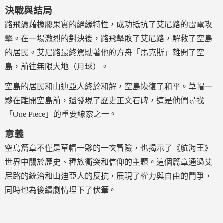
決戰與結局
路飛憑藉橡膠果實的絕緣特性，成功抵抗了艾尼路的雷電攻
擊。在一場激烈的對決後，路飛擊敗了艾尼路，解救了空島
的居民。艾尼路最終駕駛著他的方舟「馬克斯」離開了空
島，前往無限大地（月球）。
空島的居民和山迪亞人終於和解，空島恢復了和平。草帽一
夥在離開空島前，還發現了歷史正文石碑，這是他們尋找
「One Piece」的重要線索之一。
意義
空島篇章不僅是草帽一夥的一次冒險，也揭示了《航海王》
世界中關於歷史、種族衝突和信仰的主題。這個篇章通過艾
尼路的統治和山迪亞人的反抗，展現了權力與自由的鬥爭，
同時也為後續劇情埋下了伏筆。