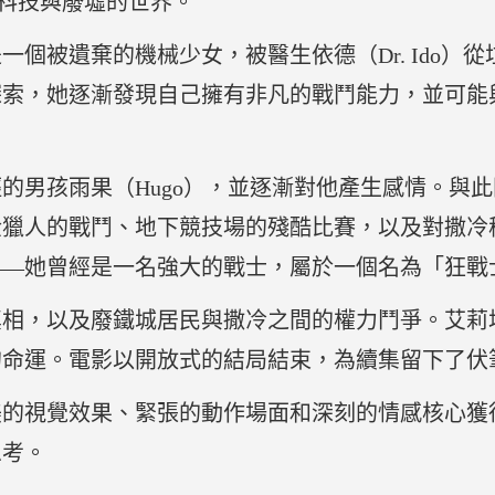
充滿科技與廢墟的世界。
個被遺棄的機械少女，被醫生依德（Dr. Ido）
索，她逐漸發現自己擁有非凡的戰鬥能力，並可能與一
的男孩雨果（Hugo），並逐漸對他產生感情。與
金獵人的戰鬥、地下競技場的殘酷比賽，以及對撒冷
——她曾經是一名強大的戰士，屬於一個名為「狂戰
真相，以及廢鐵城居民與撒冷之間的權力鬥爭。艾莉
的命運。電影以開放式的結局結束，為續集留下了伏
美的視覺效果、緊張的動作場面和深刻的情感核心獲
思考。