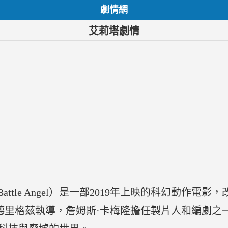
劇情網
艾莉塔劇情
 Battle Angel）是一部2019年上映的科幻動作
德里格茲執導，詹姆斯·卡梅隆擔任製片人和編劇之