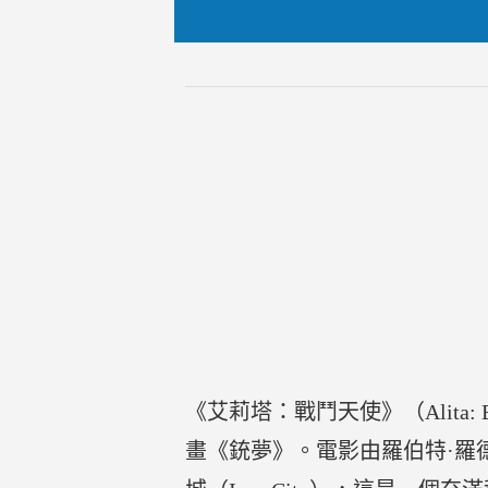
《艾莉塔：戰鬥天使》（Alita:
畫《銃夢》。電影由羅伯特·羅