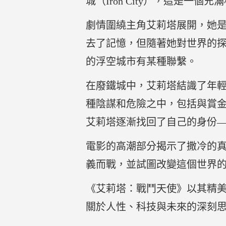
城（Iron City），這是一個
劇情圍繞主角艾莉塔展開，她是一
去了記憶，但隨著她對世界的探
的浮空城市有某種聯繫。
在廢鐵城中，艾莉塔結識了年輕
種陰謀和危險之中，包括與賞
艾莉塔逐漸找回了自己的身份
電影的高潮部分揭示了撒冷的
義而戰，並試圖改變這個世界
《艾莉塔：戰鬥天使》以其精
關於人性、科技與未來的深刻