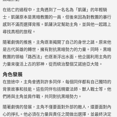
在逃亡的過程中，主角遇到了一名名為「凱薩」的年輕騎
士，凱薩原本是黑暗教團的一員，但後來因為對教團的暴行
感到不滿而選擇背叛。凱薩決定幫助主角，並與他一起踏上
尋找真相的旅程。
隨著劇情的推進，主角逐漸揭開了自己的身世之謎。原來他
是古代英雄的轉世，擁有對抗黑暗勢力的力量。同時，黑暗
教團的領袖「路西法」也逐漸浮出水面，他企圖利用主角的
力量來復活上古的邪神，從而統治整個艾諾迪亞大陸。
角色發展
在旅途中，主角會遇到許多同伴，每個同伴都有自己獨特的
背景故事和技能。這些同伴包括精靈法師、獸人戰士等，他
們將與主角並肩作戰，共同對抗黑暗勢力。
隨著劇情的發展，主角不僅要面對外部的敵人，還要面對內
心的掙扎。他必須在力量與責任之間做出選擇，並最終決定