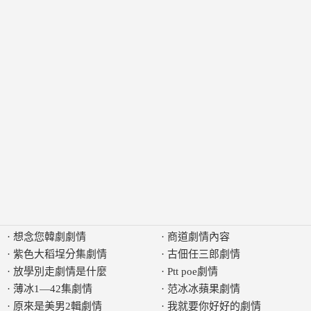
·
想念您韓劇劇情
·
商道劇情內容
·
紫色大稻埕分集劇情
·
古佃任三郎劇情
·
放學別走劇情是什麼
·
Ptt poe劇情
·
薄冰1—42集劇情
·
范冰冰蘋果劇情
·
原來是美男2輯劇情
·
我就要你好好的劇情