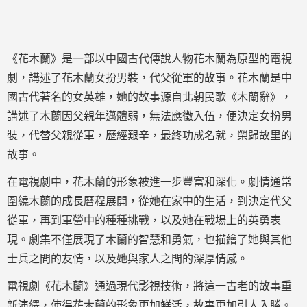
《花木蘭》是一部以中國古代傳說人物花木蘭為原型的電視
劇，講述了花木蘭女扮男裝，代父從軍的故事。花木蘭是中
國古代著名的女英雄，她的故事源自北朝民歌《木蘭辭》，
講述了木蘭因父親年邁體弱，無法應徵入伍，便決定女扮男
裝，代替父親從軍，歷經艱辛，最終功成名就，榮歸故里的
故事。
在電視劇中，花木蘭的形象被進一步豐富和深化。劇情通常
圍繞木蘭的成長曆程展開，從她在家中的生活，到決定代父
從軍，再到軍營中的種種挑戰，以及她在戰場上的英勇表
現。劇集不僅展現了木蘭的智慧和勇氣，也描繪了她與其他
士兵之間的友情，以及她與家人之間的深厚情感。
電視劇《花木蘭》通過現代影視技術，將這一古老的故事重
新演繹，使得花木蘭的形象更加鮮活，故事更加引人入勝。