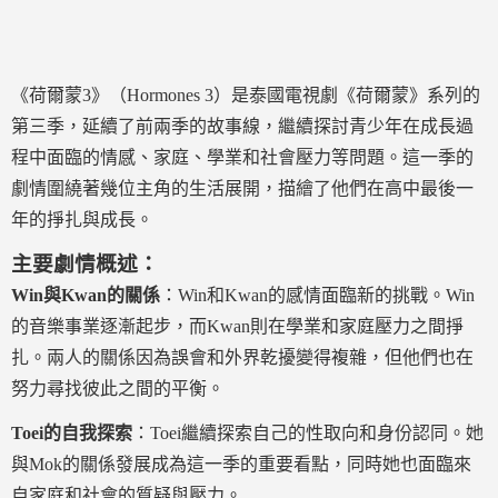
《荷爾蒙3》（Hormones 3）是泰國電視劇《荷爾蒙》系列的
第三季，延續了前兩季的故事線，繼續探討青少年在成長過
程中面臨的情感、家庭、學業和社會壓力等問題。這一季的
劇情圍繞著幾位主角的生活展開，描繪了他們在高中最後一
年的掙扎與成長。
主要劇情概述：
Win與Kwan的關係
：Win和Kwan的感情面臨新的挑戰。Win
的音樂事業逐漸起步，而Kwan則在學業和家庭壓力之間掙
扎。兩人的關係因為誤會和外界乾擾變得複雜，但他們也在
努力尋找彼此之間的平衡。
Toei的自我探索
：Toei繼續探索自己的性取向和身份認同。她
與Mok的關係發展成為這一季的重要看點，同時她也面臨來
自家庭和社會的質疑與壓力。