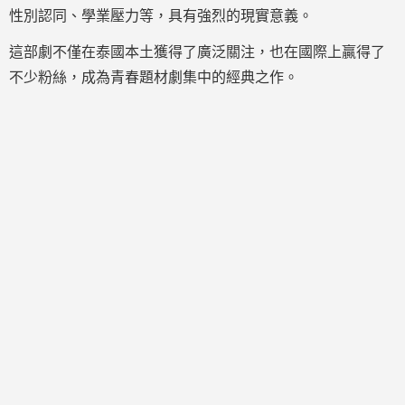
性別認同、學業壓力等，具有強烈的現實意義。
這部劇不僅在泰國本土獲得了廣泛關注，也在國際上贏得了
不少粉絲，成為青春題材劇集中的經典之作。