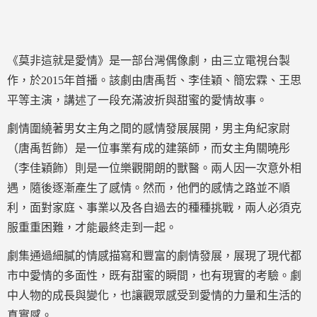
《莫非這就是愛情》是一部台灣偶像劇，由三立電視台製
作，於2015年首播。該劇由唐禹哲、李佳穎、簡宏霖、王思
平等主演，講述了一段充滿波折與甜蜜的愛情故事。
劇情圍繞著男女主角之間的感情發展展開，男主角紀家尉
（唐禹哲飾）是一位事業有成的建築師，而女主角關曉彤
（李佳穎飾）則是一位樂觀開朗的獸醫。兩人因一次意外相
遇，隨後逐漸產生了感情。然而，他們的感情之路並不順
利，面對家庭、事業以及各自過去的種種挑戰，兩人必須克
服重重困難，才能最終走到一起。
劇集通過細膩的情感描寫和豐富的劇情發展，展現了現代都
市中愛情的多面性，既有甜蜜的瞬間，也有現實的考驗。劇
中人物的成長與變化，也讓觀眾感受到愛情的力量和生活的
真實感。